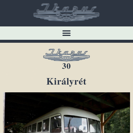
30
Királyrét