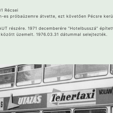
31 Récsei
m-es próbaüzemre átvette, ezt követően Pécsre kerü
UT részére. 1971 decemberére ”Hotelbusszá” építet
között üzemelt. 1976.03.31 dátummal selejtezték.