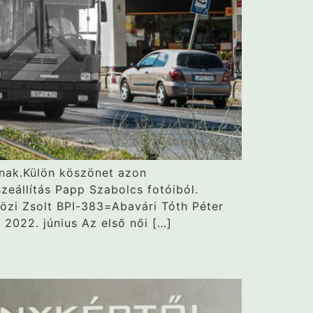
ának.Külön köszönet azon
eállítás Papp Szabolcs fotóiból.
özi Zsolt BPI-383=Abavári Tóth Péter
022. június Az első női […]