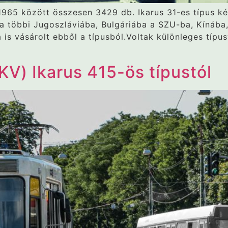
1965 között összesen 3429 db. Ikarus 31-es típus ké
a többi Jugoszláviába, Bulgáriába a SZU-ba, Kínába
is vásárolt ebből a típusból.Voltak különleges típus
KV) Ikarus 415-ös típustól