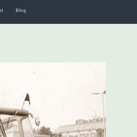
at
Blog