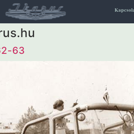
Kapcsol
rus.hu
62-63