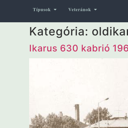
Típusok
Veteránok
Kategória:
oldika
Ikarus 630 kabrió 19