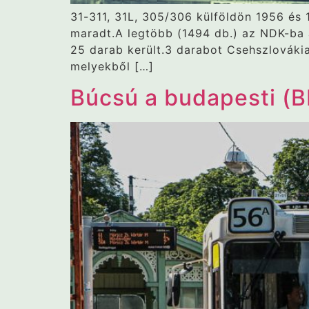
31-311, 31L, 305/306 külföldön 1956 és 
maradt.A legtöbb (1494 db.) az NDK-ba 
25 darab került.3 darabot Csehszlovákia 
melyekből […]
Búcsú a budapesti (B