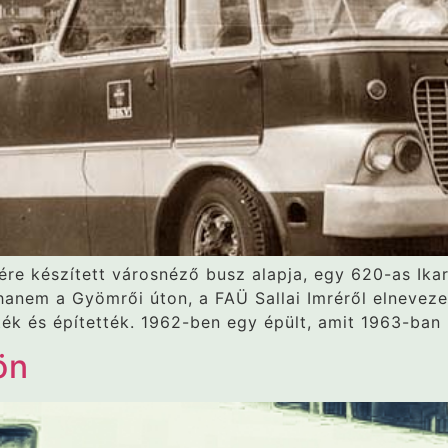
ére készített városnéző busz alapja, egy 620-as Ikar
hanem a Gyömrői úton, a FAÜ Sallai Imréről elnevez
ék és építették. 1962-ben egy épült, amit 1963-ban
ön