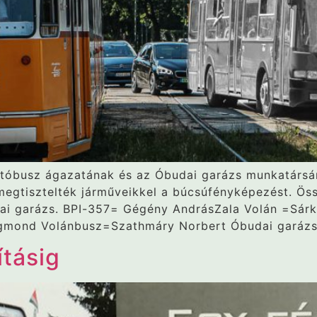
Autóbusz ágazatának és az Óbudai garázs munkatárs
gtisztelték járműveikkel a búcsúfényképezést. Össz
ai garázs. BPI-357= Gégény AndrásZala Volán =Sárk
mond Volánbusz=Szathmáry Norbert Óbudai garázs 2
ításig