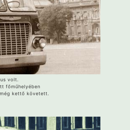
us volt.
ett főműhelyében
 még kettő követett.