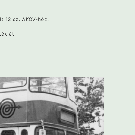
lt 12 sz. AKÖV-höz.
ték át