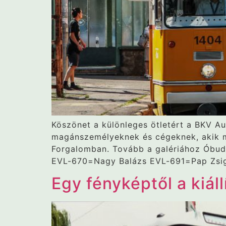
Köszönet a különleges ötletért a BKV 
magánszemélyeknek és cégeknek, akik me
Forgalomban. Tovább a galériához Óbud
EVL-670=Nagy Balázs EVL-691=Pap Zsig
Egy fényképtől a kiáll