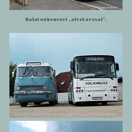
Balatonkenesei „alvótárssal”.