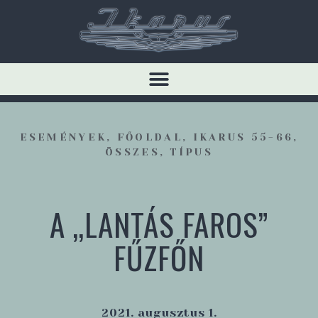
ESEMÉNYEK
,
FŐOLDAL
,
IKARUS 55-66
,
ÖSSZES
,
TÍPUS
A „LANTÁS FAROS”
FŰZFŐN
2021. augusztus 1.