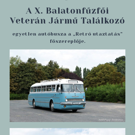
A X. Balatonfűzfői
Veterán Jármű Találkozó
egyetlen autóbusza a „Retró utaztatás”
főszereplője.