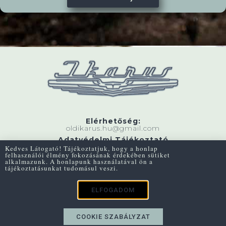
Elérhetőség:
oldikarus.hu@gmail.com
Adatvédelmi Tájékoztató
Kedves Látogató! Tájékoztatjuk, hogy a honlap
felhasználói élmény fokozásának érdekében sütiket
alkalmazunk. A honlapunk használatával ön a
Minden jog fenntartva © 2020
tájékoztatásunkat tudomásul veszi.
design:
Origindesign
ELFOGADOM
COOKIE SZABÁLYZAT