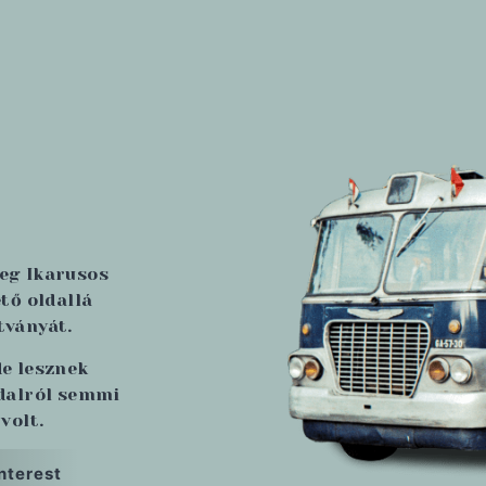
reg Ikarusos
tő oldallá
tványát.
de lesznek
ldalról semmi
volt.
nterest