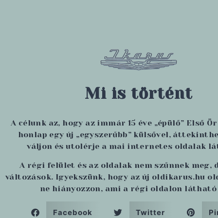
Mi is történt
A célunk az, hogy az immár 15 éve „épülő” Első Ö
honlap egy új „egyszerűbb” külsővel, áttekinthe
váljon és utolérje a mai internetes oldalak lá
A régi felület és az oldalak nem szűnnek meg, 
változások. Igyekszünk, hogy az új oldikarus.hu o
ne hiányozzon, ami a régi oldalon látható 
Facebook
Twitter
Pi